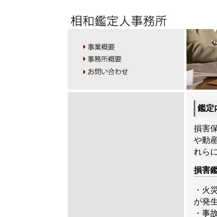
鑑定
損害
や動
れら
損害
・火
が発
・事